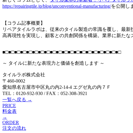
https://repairingtile.jp/blog/unconventional-manufacturing/
を公開し
【コラム記事概要】
リペアタイルラボは、従来のタイル製造の常識を覆し、最新
高再現性を実現し、顧客との共創関係を構築。業界に新たな
■□■□■□■□■□■□■□■□■□■□■□■□■□■□■□■□■□■□■□■□
～ タイルに新たな表現力と価値を創造します ～
タイルラボ株式会社
〒460-0002
愛知県名古屋市中区丸の内2-14-4 エグゼ丸の内７Ｆ
TEL：0120-932-930 / FAX：052-308-3921
一覧へ戻る →
PRICE
料金表
→
ORDER
注文の流れ