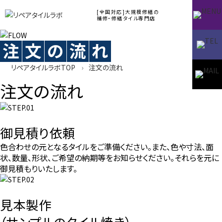
[全国対応]大規模修繕の
補修・修繕タイル専門店
注
文
の
流
れ
リペアタイルラボTOP
注文の流れ
注文の流れ
御見積り依頼
色合わせの元となるタイルをご準備ください。
また、色や寸法、面
状、数量、形状、ご希望の納期等をお知らせください。
それらを元に
御見積もりいたします。
見本製作
（サンプルのタイル焼き）