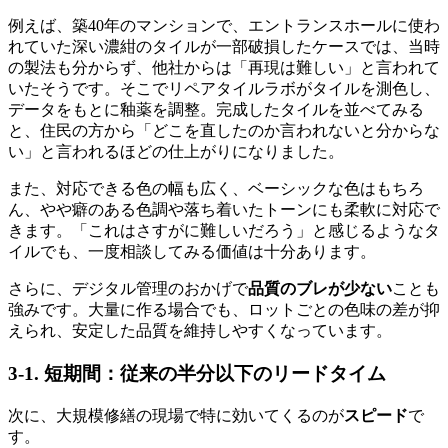
例えば、築40年のマンションで、エントランスホールに使わ
れていた深い濃紺のタイルが一部破損したケースでは、当時
の製法も分からず、他社からは「再現は難しい」と言われて
いたそうです。そこでリペアタイルラボがタイルを測色し、
データをもとに釉薬を調整。完成したタイルを並べてみる
と、住民の方から「どこを直したのか言われないと分からな
い」と言われるほどの仕上がりになりました。
また、対応できる色の幅も広く、ベーシックな色はもちろ
ん、やや癖のある色調や落ち着いたトーンにも柔軟に対応で
きます。「これはさすがに難しいだろう」と感じるようなタ
イルでも、一度相談してみる価値は十分あります。
さらに、デジタル管理のおかげで
品質のブレが少ない
ことも
強みです。大量に作る場合でも、ロットごとの色味の差が抑
えられ、安定した品質を維持しやすくなっています。
3-1. 短期間：従来の半分以下のリードタイム
次に、大規模修繕の現場で特に効いてくるのが
スピード
で
す。