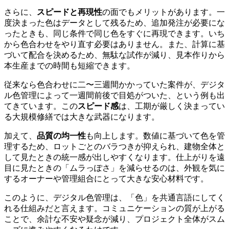
さらに、
スピードと再現性
の面でもメリットがあります。一
度決まった色はデータとして残るため、追加発注が必要にな
ったときも、同じ条件で同じ色をすぐに再現できます。いち
から色合わせをやり直す必要はありません。また、計算に基
づいて配合を決めるため、無駄な試作が減り、見本作りから
本生産までの時間も短縮できます。
従来なら色合わせに二〜三週間かかっていた案件が、デジタ
ル色管理によって一週間前後で目処がついた、という例も出
てきています。この
スピード感
は、工期が厳しく決まってい
る大規模修繕では大きな武器になります。
加えて、
品質の均一性
も向上します。数値に基づいて色を管
理するため、ロットごとのバラつきが抑えられ、建物全体と
して見たときの統一感が出しやすくなります。仕上がりを遠
目に見たときの「ムラっぽさ」を減らせるのは、外観を気に
するオーナーや管理組合にとって大きな安心材料です。
このように、デジタル色管理は、「色」を共通言語にしてく
れる仕組みだと言えます。コミュニケーションの質が上がる
ことで、余計な不安や疑念が減り、プロジェクト全体がスム