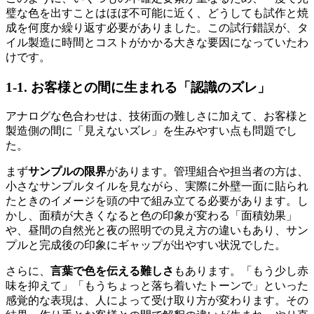
璧な色を出すことはほぼ不可能に近く、どうしても試作と焼
成を何度か繰り返す必要がありました。この試行錯誤が、タ
イル製造に時間とコストがかかる大きな要因になっていたわ
けです。
1-1. お客様との間に生まれる「認識のズレ」
アナログな色合わせは、技術面の難しさに加えて、お客様と
製造側の間に「見えないズレ」を生みやすい点も問題でし
た。
まず
サンプルの限界
があります。管理組合や担当者の方は、
小さなサンプルタイルを見ながら、実際に外壁一面に貼られ
たときのイメージを頭の中で組み立てる必要があります。し
かし、面積が大きくなると色の印象が変わる「面積効果」
や、昼間の自然光と夜の照明での見え方の違いもあり、サン
プルと完成後の印象にギャップが出やすい状況でした。
さらに、
言葉で色を伝える難しさ
もあります。「もう少し赤
味を抑えて」「もうちょっと落ち着いたトーンで」といった
感覚的な表現は、人によって受け取り方が変わります。その