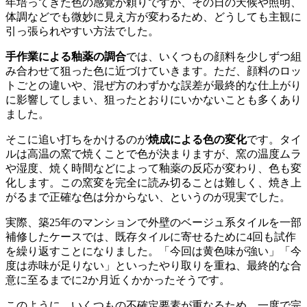
年培ってきた色の感覚が頼りですが、その日の天候や照明、
体調などでも微妙に見え方が変わるため、どうしても主観に
引っ張られやすい方法でした。
手作業による釉薬の調合
では、いくつもの顔料を少しずつ組
み合わせて狙った色に近づけていきます。ただ、顔料のロッ
トごとの違いや、混ぜ方のわずかな誤差が最終的な仕上がり
に影響してしまい、狙ったとおりにいかないことも多くあり
ました。
そこに追い打ちをかけるのが
焼成による色の変化
です。タイ
ルは高温の窯で焼くことで色が決まりますが、窯の温度ムラ
や湿度、焼く時間などによって釉薬の反応が変わり、色も変
化します。この窯変を完全に読み切ることは難しく、焼き上
がるまで正確な色は分からない、というのが現実でした。
実際、築25年のマンションで外壁のベージュ系タイルを一部
補修したケースでは、既存タイルに寄せるために4回も試作
を繰り返すことになりました。「今回は黄色味が強い」「今
度は赤味が足りない」といったやり取りを重ね、最終的な合
意に至るまでに2か月近くかかったそうです。
このように、いくつもの不確定要素が重なるため、一度で完