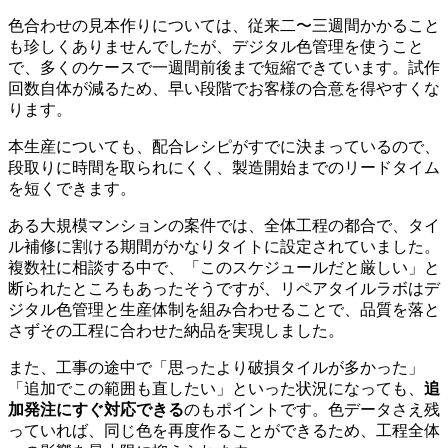
色合わせの見本作りについては、従来二〜三週間かかること
も珍しくありませんでしたが、デジタル色管理を使うこと
で、多くのケースで一週間前後まで短縮できています。試作
回数自体が減るため、早い段階でお客様の合意を得やすくな
ります。
本生産についても、配合レシピがすでに決まっているので、
段取りに時間を取られにくく、製造開始までのリードタイム
を短くできます。
ある大規模マンションの案件では、全体工程の都合で、タイ
ル補修に割ける期間がかなりタイトに設定されていました。
複数社に相談する中で、「このスケジュールだと厳しい」と
断られたところもあったそうですが、リペアタイルラボはデ
ジタル色管理と生産体制を組み合わせることで、品質を落と
さずその工程に合わせた納品を実現しました。
また、工事の途中で「思ったより破損タイルが多かった」
「追加でこの範囲も直したい」といった状況になっても、
追
加発注にすぐ対応できる
のもポイントです。色データさえ残
っていれば、同じ色を再度作ることができるため、工程全体