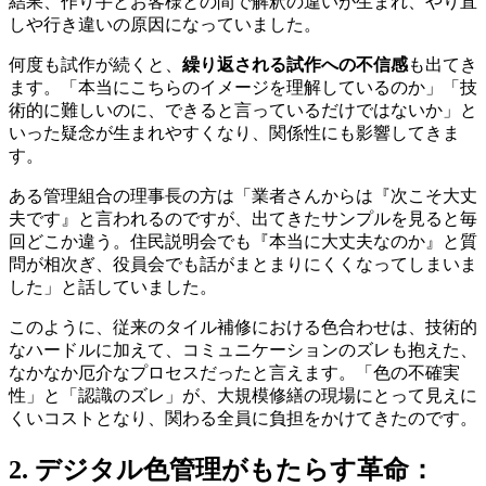
結果、作り手とお客様との間で解釈の違いが生まれ、やり直
しや行き違いの原因になっていました。
何度も試作が続くと、
繰り返される試作への不信感
も出てき
ます。「本当にこちらのイメージを理解しているのか」「技
術的に難しいのに、できると言っているだけではないか」と
いった疑念が生まれやすくなり、関係性にも影響してきま
す。
ある管理組合の理事長の方は「業者さんからは『次こそ大丈
夫です』と言われるのですが、出てきたサンプルを見ると毎
回どこか違う。住民説明会でも『本当に大丈夫なのか』と質
問が相次ぎ、役員会でも話がまとまりにくくなってしまいま
した」と話していました。
このように、従来のタイル補修における色合わせは、技術的
なハードルに加えて、コミュニケーションのズレも抱えた、
なかなか厄介なプロセスだったと言えます。「色の不確実
性」と「認識のズレ」が、大規模修繕の現場にとって見えに
くいコストとなり、関わる全員に負担をかけてきたのです。
2. デジタル色管理がもたらす革命：