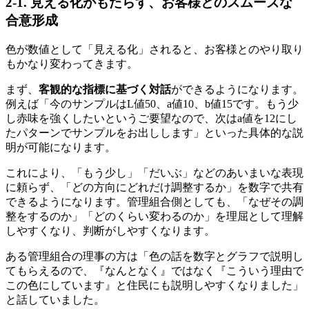
2-1. 見える化がもたらす、お客様とのスムーズな
合意形成
色が数値として「見える化」されると、お客様とのやり取り
もかなり変わってきます。
まず、
客観的な指標に基づく対話
ができるようになります。
例えば「今のサンプルはL値50、a値10、b値15です。もう少
し赤味を強くしたいというご要望なので、次はa値を12にし
たパターンでサンプルをお出しします」といった具体的な説
明が可能になります。
これにより、「もう少し」「だいぶ」などのあいまいな表現
に頼らず、「どの方向にどれだけ調整するか」を数字で共有
できるようになります。管理組合側としても、「なぜその調
整をするのか」「どのくらい変わるのか」を理屈として理解
しやすくなり、判断がしやすくなります。
ある管理組合の理事の方は「色の話を数字とグラフで説明し
てもらえるので、『なんとなく』ではなく『こういう理由で
この色にしています』と住民にも説明しやすくなりました」
と話していました。