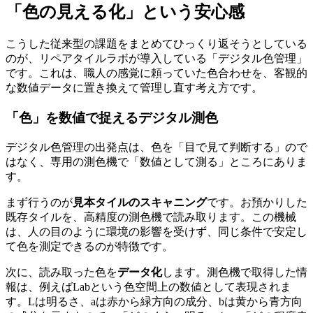
「色の見える化」という安心感
こうした従来型の課題をまとめてひっくり返そうとしている
のが、リペアタイルラボが導入している「デジタル色管理」
です。これは、職人の感覚に頼っていた色合わせを、客観的
な数値データに置き換えて管理し直す考え方です。
「色」を数値で捉えるデジタル測色
デジタル色管理の出発点は、色を「目で見て判断する」ので
はなく、専用の測色機で「数値として測る」ところにありま
す。
まず行うのが
見本タイルのスキャニング
です。お預かりした
既存タイルを、高精度の測色機で読み取ります。この機械
は、人の目のように環境の影響を受けず、同じ条件で安定し
て色を測定できるのが特徴です。
次に、読み取った色を
データ化
します。測色機で取得した情
報は、例えばLabという色空間上の数値として表現されま
す。Lは明るさ、aは赤から緑方向の成分、bは黄から青方向