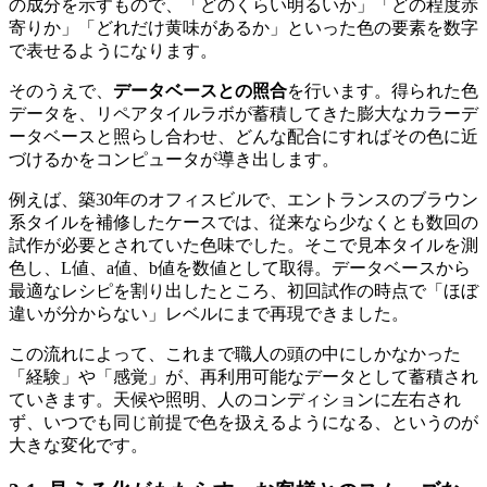
の成分を示すもので、「どのくらい明るいか」「どの程度赤
寄りか」「どれだけ黄味があるか」といった色の要素を数字
で表せるようになります。
そのうえで、
データベースとの照合
を行います。得られた色
データを、リペアタイルラボが蓄積してきた膨大なカラーデ
ータベースと照らし合わせ、どんな配合にすればその色に近
づけるかをコンピュータが導き出します。
例えば、築30年のオフィスビルで、エントランスのブラウン
系タイルを補修したケースでは、従来なら少なくとも数回の
試作が必要とされていた色味でした。そこで見本タイルを測
色し、L値、a値、b値を数値として取得。データベースから
最適なレシピを割り出したところ、初回試作の時点で「ほぼ
違いが分からない」レベルにまで再現できました。
この流れによって、これまで職人の頭の中にしかなかった
「経験」や「感覚」が、再利用可能なデータとして蓄積され
ていきます。天候や照明、人のコンディションに左右され
ず、いつでも同じ前提で色を扱えるようになる、というのが
大きな変化です。