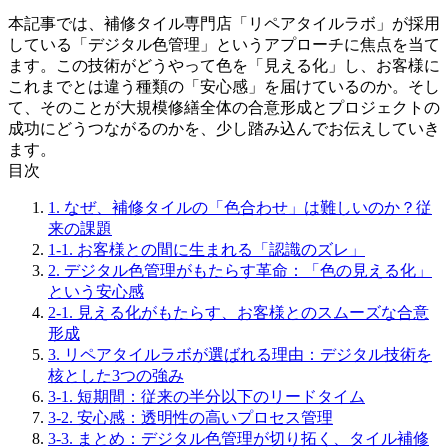
本記事では、補修タイル専門店「リペアタイルラボ」が採用
している「デジタル色管理」というアプローチに焦点を当て
ます。この技術がどうやって色を「見える化」し、お客様に
これまでとは違う種類の「安心感」を届けているのか。そし
て、そのことが大規模修繕全体の合意形成とプロジェクトの
成功にどうつながるのかを、少し踏み込んでお伝えしていき
ます。
目次
1. なぜ、補修タイルの「色合わせ」は難しいのか？従
来の課題
1-1. お客様との間に生まれる「認識のズレ」
2. デジタル色管理がもたらす革命：「色の見える化」
という安心感
2-1. 見える化がもたらす、お客様とのスムーズな合意
形成
3. リペアタイルラボが選ばれる理由：デジタル技術を
核とした3つの強み
3-1. 短期間：従来の半分以下のリードタイム
3-2. 安心感：透明性の高いプロセス管理
3-3. まとめ：デジタル色管理が切り拓く、タイル補修