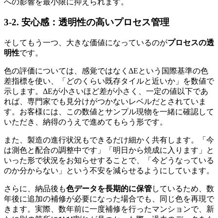
への影響を最小限に抑えられます。
3-2. 安心感：透明性の高いプロセス管理
そしてもう一つ、大きな価値になっているのが
プロセスの透
明性
です。
色の評価については、感覚ではなくΔEという国際基準の色
差指標を使い、「どのくらい既存タイルと近いか」を数値で
示します。ΔEが小さいほど差が小さく、一定の値以下であ
れば、専門家でも見分けがつかないレベルだとされていま
す。お客様には、この数値とサンプル現物を一緒に確認して
いただき、納得のうえで進めてもらう形です。
また、製造の進行状況もできるだけ細かく共有します。「今
は測色と配合の調整中です」「明日から焼成に入ります」と
いった形で状況をお知らせすることで、「今どうなっている
のか分からない」という不安を減らせるようにしています。
さらに、納品後も
色データを長期的に保管
しているため、数
年後に追加の補修が必要になった場合でも、同じ色を再現で
きます。実際、数年前に一度補修を行ったマンションで、新