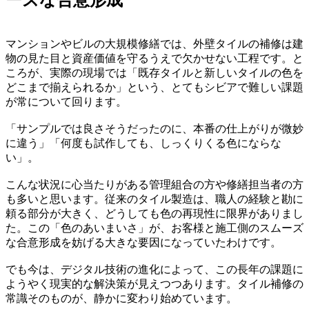
マンションやビルの大規模修繕では、外壁タイルの補修は建
物の見た目と資産価値を守るうえで欠かせない工程です。と
ころが、実際の現場では「既存タイルと新しいタイルの色を
どこまで揃えられるか」という、とてもシビアで難しい課題
が常について回ります。
「サンプルでは良さそうだったのに、本番の仕上がりが微妙
に違う」「何度も試作しても、しっくりくる色にならな
い」。
こんな状況に心当たりがある管理組合の方や修繕担当者の方
も多いと思います。従来のタイル製造は、職人の経験と勘に
頼る部分が大きく、どうしても色の再現性に限界がありまし
た。この「色のあいまいさ」が、お客様と施工側のスムーズ
な合意形成を妨げる大きな要因になっていたわけです。
でも今は、デジタル技術の進化によって、この長年の課題に
ようやく現実的な解決策が見えつつあります。タイル補修の
常識そのものが、静かに変わり始めています。