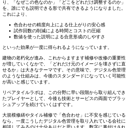
り、「なぜこの色なのか」「どこをどれだけ調整するのか」
を、誰にでも説明できる形で共有できるようになりました。
これにより、
色合わせの精度向上による仕上がりの安心感
試作回数の削減による時間とコストの圧縮
数値を使った説明による合意形成のしやすさ
といった効果が一度に得られるようになっています。
建物の老朽化が進み、これからますます補修や改修の重要性
が増していくなかで、「どれだけ元のイメージを壊さずに直
せるか」は大きなテーマです。その意味で、デジタル色管理
のような仕組みは、今後のスタンダードになっていく可能性
が高いと感じています。
リペアタイルラボは、この分野に早い段階から取り組んでき
たプレイヤーとして、今後も技術とサービスの両面でブラッ
シュアップを続けていくはずです。
大規模修繕やタイル補修で「色合わせ」に不安を感じている
なら、一度こうしたデジタル色管理を取り入れている会社に
相談してみるのは十分ありだと思います。数字に裏付けされ