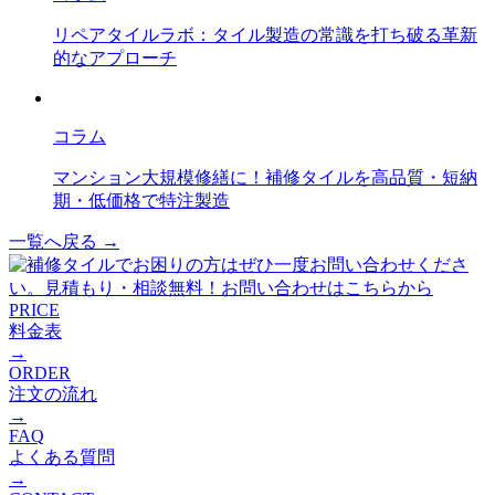
リペアタイルラボ：タイル製造の常識を打ち破る革新
的なアプローチ
コラム
マンション大規模修繕に！補修タイルを高品質・短納
期・低価格で特注製造
一覧へ戻る →
PRICE
料金表
→
ORDER
注文の流れ
→
FAQ
よくある質問
→